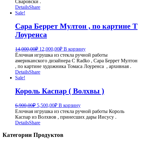
Сваровски .
Details
Share
Sale!
Сара Беррет Мултон , по картине Т
Лоуренса
Первоначальная
Текущая
14,000,00
₽
12,000,00
₽
В корзину
цена
цена:
Ёлочная игрушка из стекла ручной работы
составляла
12,000,00₽.
американского дизайнера C Radko , Сара Беррет Мултон
14,000,00₽.
, по картине художника Томаса Лоуренса , архивная .
Details
Share
Sale!
Король Каспар ( Волхвы )
Первоначальная
Текущая
6,900,00
₽
5,500,00
₽
В корзину
цена
цена:
Елочная игрушка из стекла ручной работы Король
составляла
5,500,00₽.
Каспар из Волхвов , принесших дары Иисусу .
6,900,00₽.
Details
Share
Категории Продуктов