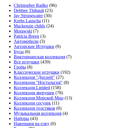
Christopher Radko
(96)
Debbee Thibault
(23)
Jay Strongwater
(30)
Krebs Lauscha
(11)
Mackenzie childs
(24)
Morawski
(7)
Patricia Breen
(3)
Автомобили
(3)
Авторские Игрушки
(9)
Бусы
(6)
Викторианская коллекция
(7)
Все игрушки
(439)
Глобы
(8)
Классические игрушки
(192)
Коллекция "Дисней"
(27)
Коллекция "Ностальгия"
(8)
Коллекция Limited
(158)
Коллекция зверушек
(78)
Коллекция Морской Мир
(13)
Коллекция сосулек
(11)
Коллекция толстяков
(0)
Музыкальная коллекция
(4)
Наборы
(43)
Навершия на елку
(0)