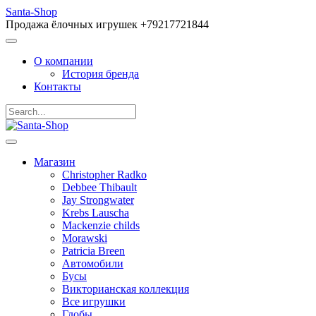
Santa-Shop
Продажа ёлочных игрушек +79217721844
О компании
История бренда
Контакты
Магазин
Christopher Radko
Debbee Thibault
Jay Strongwater
Krebs Lauscha
Mackenzie childs
Morawski
Patricia Breen
Автомобили
Бусы
Викторианская коллекция
Все игрушки
Глобы