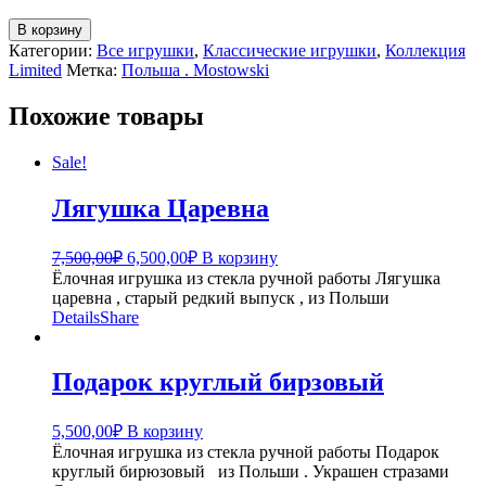
Количество
В корзину
товара
Категории:
Все игрушки
,
Классические игрушки
,
Коллекция
Из
Limited
Метка:
Польша . Mostowski
лесу
с
Похожие товары
елкой
Sale!
Лягушка Царевна
Первоначальная
Текущая
7,500,00
₽
6,500,00
₽
В корзину
цена
цена:
Ёлочная игрушка из стекла ручной работы Лягушка
составляла
6,500,00₽.
царевна , старый редкий выпуск , из Польши
7,500,00₽.
Details
Share
Подарок круглый бирзовый
5,500,00
₽
В корзину
Ёлочная игрушка из стекла ручной работы Подарок
круглый бирюзовый из Польши . Украшен стразами