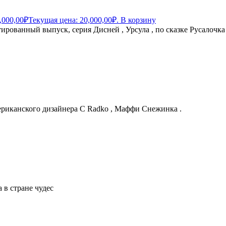
,000,00
₽
Текущая цена: 20,000,00₽.
В корзину
ированный выпуск, серия Дисней , Урсула , по сказке Русалочка
ериканского дизайнера C Radko , Маффи Снежинка .
 в стране чудес