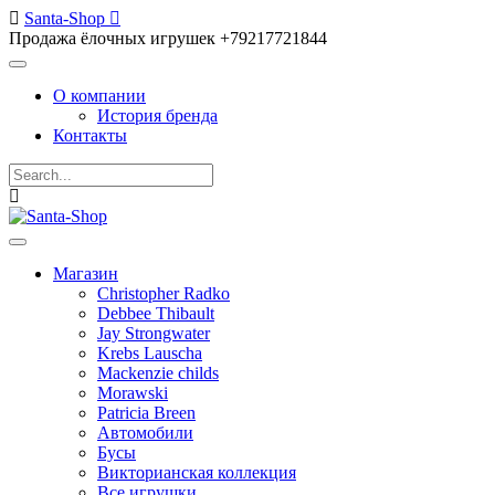
Santa-Shop
Продажа ёлочных игрушек +79217721844
О компании
История бренда
Контакты
Магазин
Christopher Radko
Debbee Thibault
Jay Strongwater
Krebs Lauscha
Mackenzie childs
Morawski
Patricia Breen
Автомобили
Бусы
Викторианская коллекция
Все игрушки