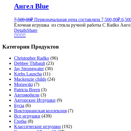
Ангел Blue
7,500,00
₽
Первоначальная цена составляла 7,500,00₽.
6,50
Ёлочная игрушка из стекла ручной работы C Radko Ангел
Details
Share
Категории Продуктов
Christopher Radko
(96)
Debbee Thibault
(23)
Jay Strongwater
(30)
Krebs Lauscha
(11)
Mackenzie childs
(24)
Morawski
(7)
Patricia Breen
(3)
Автомобили
(3)
Авторские Игрушки
(9)
Бусы
(6)
Викторианская коллекция
(7)
Все игрушки
(439)
Глобы
(8)
Классические игрушки
(192)