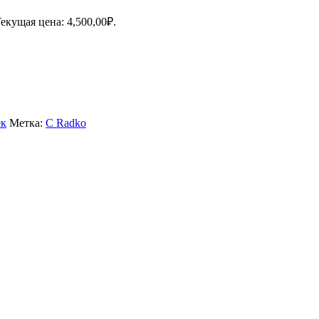
екущая цена: 4,500,00₽.
ек
Метка:
C Radko