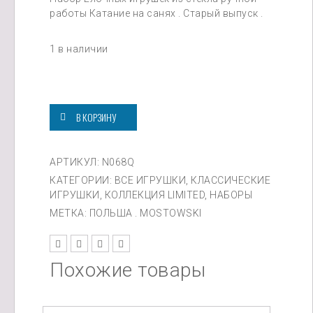
работы Катание на санях . Старый выпуск .
1 в наличии
Количество
товара
Катание
В КОРЗИНУ
на
санях
АРТИКУЛ:
N068Q
КАТЕГОРИИ:
ВСЕ ИГРУШКИ
,
КЛАССИЧЕСКИЕ
ИГРУШКИ
,
КОЛЛЕКЦИЯ LIMITED
,
НАБОРЫ
МЕТКА:
ПОЛЬША . MOSTOWSKI
Похожие товары