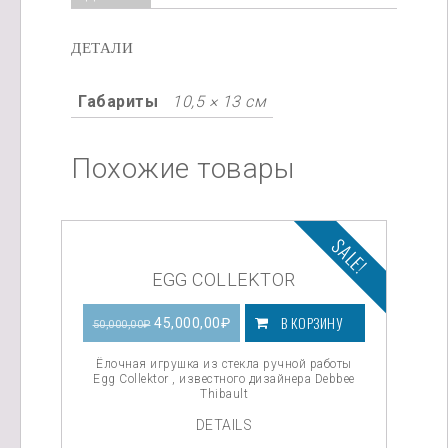
ДЕТАЛИ
Габариты
10,5 × 13 см
Похожие товары
SALE!
EGG COLLEKTOR
В КОРЗИНУ
Первоначальная
Текущая
45,000,00
₽
50,000,00
₽
цена
цена:
Ёлочная игрушка из стекла ручной работы
Egg Collektor , известного дизайнера Debbee
Thibault
составляла
45,000,00₽.
DETAILS
50,000,00₽.