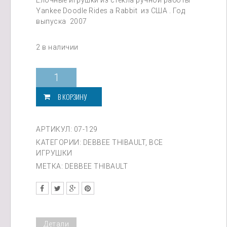
Елочные игрушки из стекла ручной работы
составляла
55,0
Yankee Doodle Rides a Rabbit из США . Год
65,000,00₽.
выпуска 2007
2 в наличии
Количество
товара
Yankee
В КОРЗИНУ
Doodle
Rides
a
АРТИКУЛ:
07-129
Rabbit
КАТЕГОРИИ:
DEBBEE THIBAULT
,
ВСЕ
ИГРУШКИ
МЕТКА:
DEBBEE THIBAULT
Детали