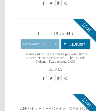
SALE!
LITTLE DICKENS
В КОРЗИНУ
Первоначальная
Текущая
55,000,00
₽
65,000,00
₽
цена
цена:
Ёлочная игрушка из стекла ручной работы
известного брэнда Debbee THibault Little
Dickens . Год выпуска 2007
составляла
55,000,00₽.
DETAILS
65,000,00₽.
SALE!
ANGEL OF THE CHRISTMAS TOYS