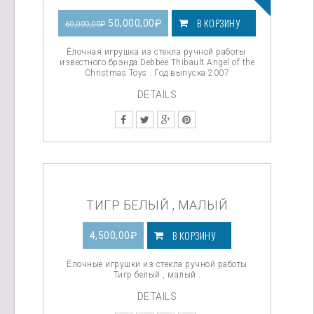
В КОРЗИНУ
Первоначальная
Текущая
50,000,00
₽
60,000,00
₽
цена
цена:
Ёлочная игрушка из стекла ручной работы
известного брэнда Debbee Thibault Angel of the
Christmas Toys . Год выпуска 2007
составляла
50,000,00₽.
DETAILS
60,000,00₽.
ТИГР БЕЛЫЙ , МАЛЫЙ
В КОРЗИНУ
4,500,00
₽
Ёлочные игрушки из стекла ручной работы
Тигр белый , малый .
DETAILS