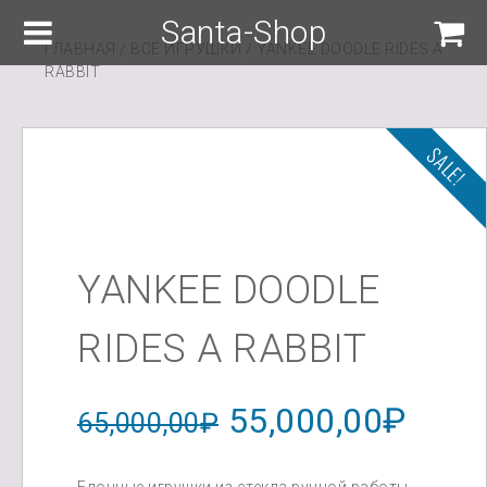
Santa-Shop
ГЛАВНАЯ
/
ВСЕ ИГРУШКИ
/ YANKEE DOODLE RIDES A
RABBIT
SALE!
YANKEE DOODLE
RIDES A RABBIT
Первоначальна
Теку
55,000,00
₽
65,000,00
₽
цена
цена